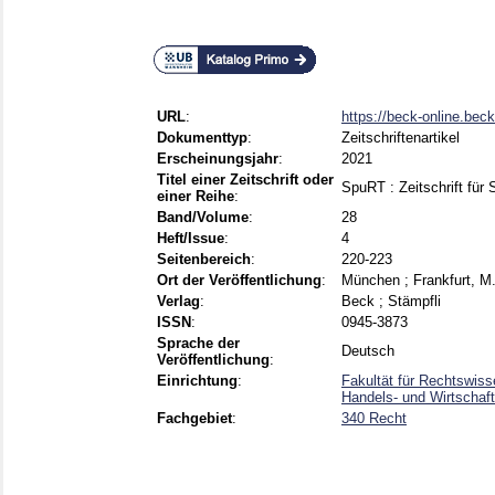
URL
:
https://beck-online.bec
Dokumenttyp
:
Zeitschriftenartikel
Erscheinungsjahr
:
2021
Titel einer Zeitschrift oder
SpuRT : Zeitschrift für
einer Reihe
:
Band/Volume
:
28
Heft/Issue
:
4
Seitenbereich
:
220-223
Ort der Veröffentlichung
:
München ; Frankfurt, M.
Verlag
:
Beck ; Stämpfli
ISSN
:
0945-3873
Sprache der
Deutsch
Veröffentlichung
:
Einrichtung
:
Fakultät für Rechtswiss
Handels- und Wirtschaft
Fachgebiet
:
340 Recht