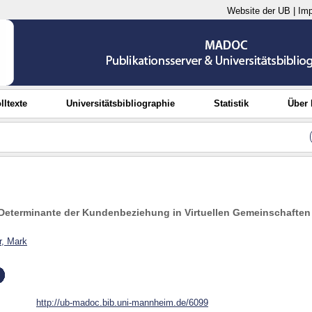
Website der UB
|
Im
lltexte
Universitätsbibliographie
Statistik
Über
s Determinante der Kundenbeziehung in Virtuellen Gemeinschaften
r, Mark
http://ub-madoc.bib.uni-mannheim.de/6099