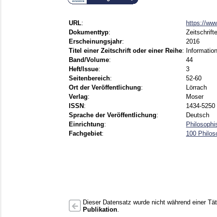
URL
:
https://ww
Dokumenttyp
:
Zeitschrift
Erscheinungsjahr
:
2016
Titel einer Zeitschrift oder einer Reihe
:
Informatio
Band/Volume
:
44
Heft/Issue
:
3
Seitenbereich
:
52-60
Ort der Veröffentlichung
:
Lörrach
Verlag
:
Moser
ISSN
:
1434-5250 
Sprache der Veröffentlichung
:
Deutsch
Einrichtung
:
Philosophi
Fachgebiet
:
100 Philos
Dieser Datensatz wurde nicht während einer Täti
Publikation
.