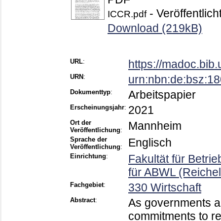
- Veröffentlich
ICCR.pdf
Download (219kB)
URL
:
https://madoc.bib
URN
:
urn:nbn:de:bsz:1
Dokumenttyp
:
Arbeitspapier
Erscheinungsjahr
:
2021
Ort der
Mannheim
Veröffentlichung
:
Sprache der
Englisch
Veröffentlichung
:
Einrichtung
:
Fakultät für Betri
für ABWL (Reichel
Fachgebiet
:
330 Wirtschaft
Abstract
:
As governments ar
commitments to re