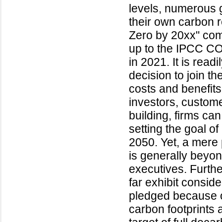
levels, numerous 
their own carbon 
Zero by 20xx" com
up to the IPCC CO
in 2021. It is rea
decision to join th
costs and benefits
investors, custom
building, firms ca
setting the goal o
2050. Yet, a mere
is generally beyon
executives. Furt
far exhibit conside
pledged because o
carbon footprints 