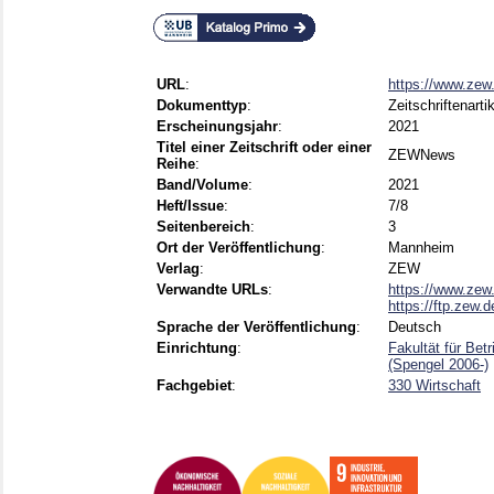
URL
:
https://www.zew.
Dokumenttyp
:
Zeitschriftenarti
Erscheinungsjahr
:
2021
Titel einer Zeitschrift oder einer
ZEWNews
Reihe
:
Band/Volume
:
2021
Heft/Issue
:
7/8
Seitenbereich
:
3
Ort der Veröffentlichung
:
Mannheim
Verlag
:
ZEW
Verwandte URLs
:
https://www.zew.
https://ftp.zew.
Sprache der Veröffentlichung
:
Deutsch
Einrichtung
:
Fakultät für Bet
(Spengel 2006-)
Fachgebiet
:
330 Wirtschaft