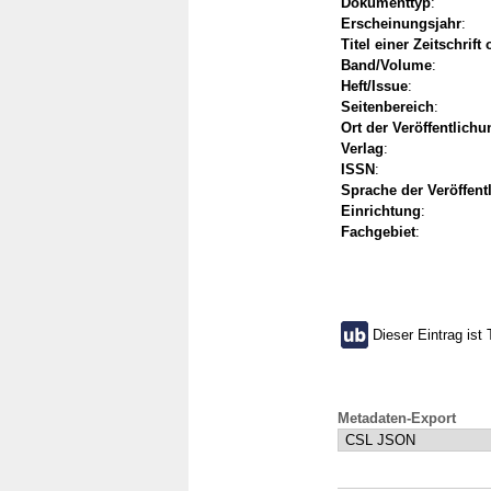
Dokumenttyp
:
Erscheinungsjahr
:
Titel einer Zeitschrift
Band/Volume
:
Heft/Issue
:
Seitenbereich
:
Ort der Veröffentlichu
Verlag
:
ISSN
:
Sprache der Veröffent
Einrichtung
:
Fachgebiet
:
Dieser Eintrag ist 
Metadaten-Export