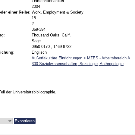
Zeitschriftenartikel
2004
 oder einer Reihe
:
Work, Employment & Society
18
2
369-394
ng
:
Thousand Oaks, Calif.
Sage
0950-0170 , 1469-8722
lichung
:
Englisch
Außerfakultäre Einrichtungen > MZES - Arbeitsbereich A
300 Sozialwissenschaften, Soziologie, Anthropologie
Teil der Universitätsbibliographie.