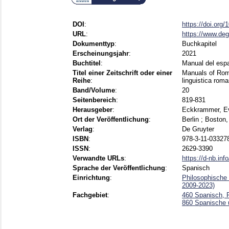
DOI
:
https://doi.org
URL
:
https://www.deg
Dokumenttyp
:
Buchkapitel
Erscheinungsjahr
:
2021
Buchtitel
:
Manual del esp
Titel einer Zeitschrift oder einer
Manuals of Roma
Reihe
:
linguistica rom
Band/Volume
:
20
Seitenbereich
:
819-831
Herausgeber
:
Eckkrammer, E
Ort der Veröffentlichung
:
Berlin ; Boston
Verlag
:
De Gruyter
ISBN
:
978-3-11-033278
ISSN
:
2629-3390
Verwandte URLs
:
https://d-nb.in
Sprache der Veröffentlichung
:
Spanisch
Einrichtung
:
Philosophische
2009-2023)
Fachgebiet
:
460 Spanisch, 
860 Spanische u