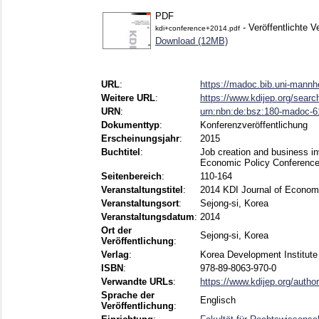
PDF
- Veröffentlichte V
kdi+conference+2014.pdf
Download (12MB)
URL
:
https://madoc.bib.uni-mann
Weitere URL
:
https://www.kdijep.org/sear
URN
:
urn:nbn:de:bsz:180-madoc-
Dokumenttyp
:
Konferenzveröffentlichung
Erscheinungsjahr
:
2015
Buchtitel
:
Job creation and business i
Economic Policy Conferenc
Seitenbereich
:
110-164
Veranstaltungstitel
:
2014 KDI Journal of Econom
Veranstaltungsort
:
Sejong-si, Korea
Veranstaltungsdatum
:
2014
Ort der
Sejong-si, Korea
Veröffentlichung
:
Verlag
:
Korea Development Institute
ISBN
:
978-89-8063-970-0
Verwandte URLs
:
https://www.kdijep.org/author
Sprache der
Englisch
Veröffentlichung
: