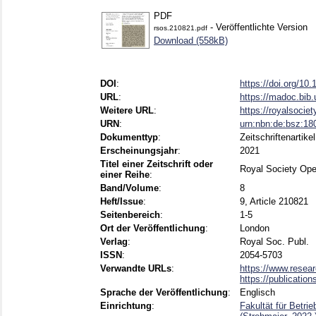
PDF
- Veröffentlichte Version
rsos.210821.pdf
Download (558kB)
DOI
:
https://doi.org/10
URL
:
https://madoc.bib
Weitere URL
:
https://royalsociet
URN
:
urn:nbn:de:bsz:1
Dokumenttyp
:
Zeitschriftenartikel
Erscheinungsjahr
:
2021
Titel einer Zeitschrift oder
Royal Society Op
einer Reihe
:
Band/Volume
:
8
Heft/Issue
:
9, Article 210821
Seitenbereich
:
1-5
Ort der Veröffentlichung
:
London
Verlag
:
Royal Soc. Publ.
ISSN
:
2054-5703
Verwandte URLs
:
https://www.resear
https://publication
Sprache der Veröffentlichung
:
Englisch
Einrichtung
:
Fakultät für Betri