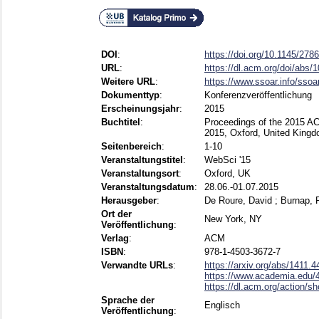
DOI
:
https://doi.org/10.1145/27
URL
:
https://dl.acm.org/doi/abs
Weitere URL
:
https://www.ssoar.info/ssoa
Dokumenttyp
:
Konferenzveröffentlichung
Erscheinungsjahr
:
2015
Buchtitel
:
Proceedings of the 2015 AC
2015, Oxford, United King
Seitenbereich
:
1-10
Veranstaltungstitel
:
WebSci '15
Veranstaltungsort
:
Oxford, UK
Veranstaltungsdatum
:
28.06.-01.07.2015
Herausgeber
:
De Roure, David
;
Burnap, 
Ort der
New York, NY
Veröffentlichung
:
Verlag
:
ACM
ISBN
:
978-1-4503-3672-7
Verwandte URLs
:
https://arxiv.org/abs/1411.4
https://www.academia.edu/4
https://dl.acm.org/action/
Sprache der
Englisch
Veröffentlichung
: