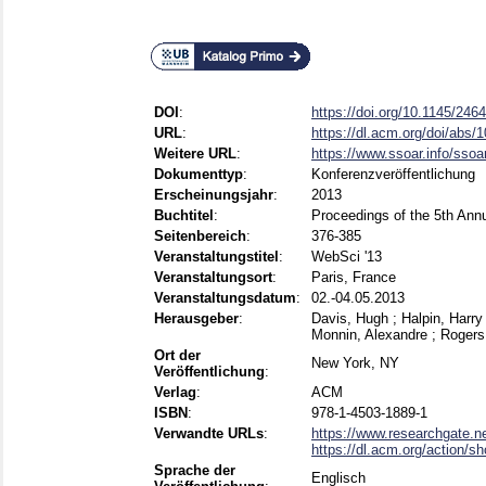
DOI
:
https://doi.org/10.1145/24
URL
:
https://dl.acm.org/doi/abs
Weitere URL
:
https://www.ssoar.info/sso
Dokumenttyp
:
Konferenzveröffentlichung
Erscheinungsjahr
:
2013
Buchtitel
:
Proceedings of the 5th Ann
Seitenbereich
:
376-385
Veranstaltungstitel
:
WebSci '13
Veranstaltungsort
:
Paris, France
Veranstaltungsdatum
:
02.-04.05.2013
Herausgeber
:
Davis, Hugh
;
Halpin, Harry
Monnin, Alexandre
;
Rogers
Ort der
New York, NY
Veröffentlichung
:
Verlag
:
ACM
ISBN
:
978-1-4503-1889-1
Verwandte URLs
:
https://www.researchgate.net
https://dl.acm.org/action/
Sprache der
Englisch