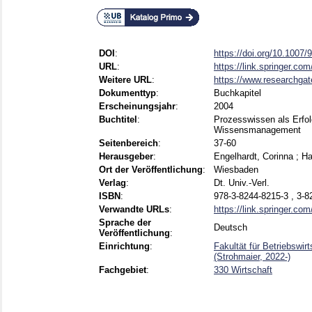
DOI
:
https://doi.org/10.1007
URL
:
https://link.springer.co
Weitere URL
:
https://www.researchgat
Dokumenttyp
:
Buchkapitel
Erscheinungsjahr
:
2004
Buchtitel
:
Prozesswissen als Erfo
Wissensmanagement
Seitenbereich
:
37-60
Herausgeber
:
Engelhardt, Corinna
;
Ha
Ort der Veröffentlichung
:
Wiesbaden
Verlag
:
Dt. Univ.-Verl.
ISBN
:
978-3-8244-8215-3 , 3-8
Verwandte URLs
:
https://link.springer.co
Sprache der
Deutsch
Veröffentlichung
:
Einrichtung
:
Fakultät für Betriebswi
(Strohmaier, 2022-)
Fachgebiet
:
330 Wirtschaft