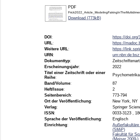
PDF
Frick2022_Article_ModelingFakingInTheMultidime
Download (773kB)
DOI
:
https://doi.or
URL
:
https://madoc.
Weitere URL
:
https://link.sp
URN
:
urn:nbn:de:bs
Dokumenttyp
:
Zeitschriftenart
Erscheinungsjahr
:
2022
Titel einer Zeitschrift oder einer
Psychometrika
Reihe
:
Band/Volume
:
87
Heft/Issue
:
2
Seitenbereich
:
773-794
Ort der Veröffentlichung
:
New York, NY
Verlag
:
Springer Scie
ISSN
:
0033-3123 , 18
Sprache der Veröffentlichung
:
Englisch
Einrichtung
:
Außerfakultäre
(SMiP)
Fakultät für S
(Meiser 2009-)