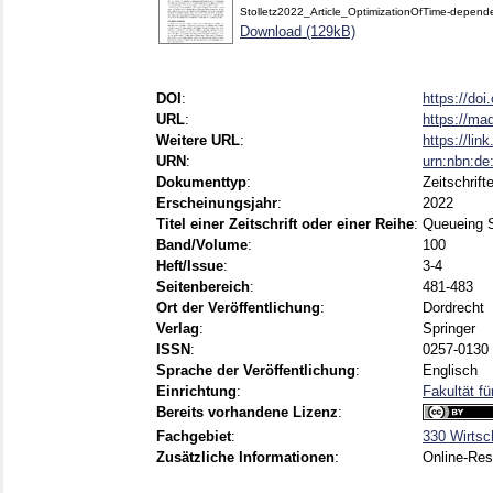
Stolletz2022_Article_OptimizationOfTime-depend
Download (129kB)
DOI
:
https://do
URL
:
https://ma
Weitere URL
:
https://lin
URN
:
urn:nbn:d
Dokumenttyp
:
Zeitschrift
Erscheinungsjahr
:
2022
Titel einer Zeitschrift oder einer Reihe
:
Queueing 
Band/Volume
:
100
Heft/Issue
:
3-4
Seitenbereich
:
481-483
Ort der Veröffentlichung
:
Dordrecht
Verlag
:
Springer
ISSN
:
0257-0130 
Sprache der Veröffentlichung
:
Englisch
Einrichtung
:
Fakultät fü
Bereits vorhandene Lizenz
:
Fachgebiet
:
330 Wirtsc
Zusätzliche Informationen
:
Online-Re