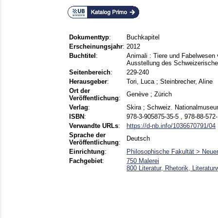
Dokumenttyp
:
Buchkapitel
Erscheinungsjahr
:
2012
Buchtitel
:
Animali : Tiere und Fabelwesen v
Ausstellung des Schweizerisc
Seitenbereich
:
229-240
Herausgeber
:
Tori, Luca
;
Steinbrecher, Aline
Ort der
Genève ; Zürich
Veröffentlichung
:
Verlag
:
Skira ; Schweiz. Nationalmuse
ISBN
:
978-3-905875-35-5 , 978-88-572-
Verwandte URLs
:
https://d-nb.info/1036670791/04
Sprache der
Deutsch
Veröffentlichung
:
Einrichtung
:
Philosophische Fakultät > Neuer
Fachgebiet
:
750 Malerei
800 Literatur, Rhetorik, Literatu