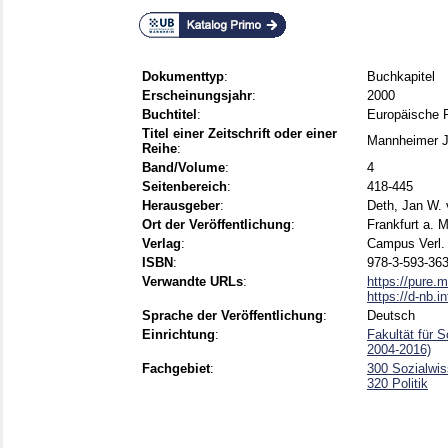
Dokumenttyp
:
Buchkapitel
Erscheinungsjahr
:
2000
Buchtitel
:
Europäische Po
Titel einer Zeitschrift oder einer
Mannheimer J
Reihe
:
Band/Volume
:
4
Seitenbereich
:
418-445
Herausgeber
:
Deth, Jan W.
Ort der Veröffentlichung
:
Frankfurt a. M
Verlag
:
Campus Verl.
ISBN
:
978-3-593-363
Verwandte URLs
:
https://pure.
https://d-nb.
Sprache der Veröffentlichung
:
Deutsch
Einrichtung
:
Fakultät für 
2004-2016)
Fachgebiet
:
300 Sozialwis
320 Politik