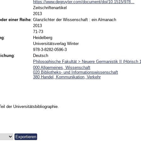
https://www.degruyter.com/document/doi/10.1515/978...
Zeitschriftenartikel
2013
 oder einer Reihe
:
Glanzlichter der Wissenschaft : ein Almanach
2013
71-73
ng
:
Heidelberg
Universitätsverlag Winter
978-3-8282-0596-3
lichung
:
Deutsch
Philosophische Fakultät > Neuere Germanistik II (Hörisch 
000 Allgemeines, Wissenschaft
020 Bibliotheks- und Informationswissenschaft
380 Handel, Kommunikation, Verkehr
Teil der Universitätsbibliographie.