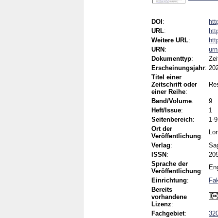
DOI
:
htt
URL
:
htt
Weitere URL
:
htt
URN
:
ur
Dokumenttyp
:
Zei
Erscheinungsjahr
:
20
Titel einer
Zeitschrift oder
Res
einer Reihe
:
Band/Volume
:
9
Heft/Issue
:
1
Seitenbereich
:
1-9
Ort der
Lo
Veröffentlichung
:
Verlag
:
Sag
ISSN
:
20
Sprache der
Eng
Veröffentlichung
:
Einrichtung
:
Fak
Bereits
vorhandene
Lizenz
:
Fachgebiet
:
320