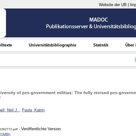
Website der UB
|
Im
lltexte
Universitätsbibliographie
Statistik
Über
diversity of pro-government militias: The fully revised pro-governm
0
ell, Neil J.
;
Paula, Katrin
- Veröffentlichte Version
1062772.pdf
 (1MB)