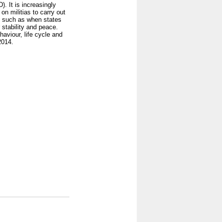
. It is increasingly
 on militias to carry out
s such as when states
 stability and peace.
aviour, life cycle and
2014.