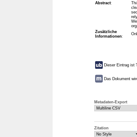
Abstract
:
Thi
cle
sec
rel
We 
org
Zusätzliche
On
Informationen
:
Dieser Eintrag ist 
Das Dokument wird 
Metadaten-Export
Zitation