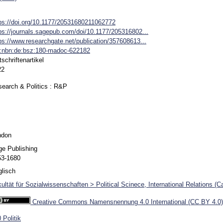
ps://doi.org/10.1177/20531680211062772
ps://journals.sagepub.com/doi/10.1177/205316802...
ps://www.researchgate.net/publication/357608613...
n:nbn:de:bsz:180-madoc-622182
tschriftenartikel
22
earch & Politics : R&P
ndon
e Publishing
53-1680
lisch
ultät für Sozialwissenschaften > Political Scinece, International Relations (C
Creative Commons Namensnennung 4.0 International (CC BY 4.0)
 Politik