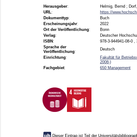
Herausgeber
:
Helmig, Bernd
;
Dorf
URL
:
https://www.hochschu
Dokumenttyp
:
Buch
Erscheinungsjahr
:
2022
Ort der Veröffentlichung
:
Bonn
Verlag
:
Deutscher Hochschu
ISBN
:
978-3-944941-08-0 ,
Sprache der
Deutsch
Veröffentlichung
:
Einrichtung
:
Fakultät für Betrieb
2008-)
Fachgebiet
:
650 Management
Dieser Eintrag ist Teil der Universitätsbibliograp