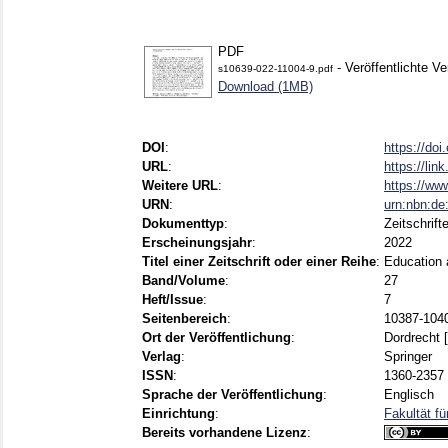
PDF
- Veröffentlichte Ve
s10639-022-11004-9.pdf
Download (1MB)
DOI
:
https://do
URL
:
https://lin
Weitere URL
:
https://ww
URN
:
urn:nbn:d
Dokumenttyp
:
Zeitschrift
Erscheinungsjahr
:
2022
Titel einer Zeitschrift oder einer Reihe
:
Education 
Band/Volume
:
27
Heft/Issue
:
7
Seitenbereich
:
10387-104
Ort der Veröffentlichung
:
Dordrecht [
Verlag
:
Springer
ISSN
:
1360-2357 
Sprache der Veröffentlichung
:
Englisch
Einrichtung
:
Fakultät f
Bereits vorhandene Lizenz
: