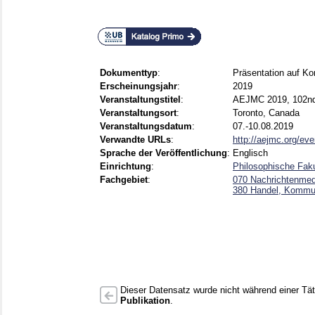
Dokumenttyp
:
Präsentation auf Ko
Erscheinungsjahr
:
2019
Veranstaltungstitel
:
AEJMC 2019, 102nd 
Veranstaltungsort
:
Toronto, Canada
Veranstaltungsdatum
:
07.-10.08.2019
Verwandte URLs
:
http://aejmc.org/eve
Sprache der Veröffentlichung
:
Englisch
Einrichtung
:
Philosophische Fak
Fachgebiet
:
070 Nachrichtenmed
380 Handel, Kommun
Dieser Datensatz wurde nicht während einer Täti
Publikation
.