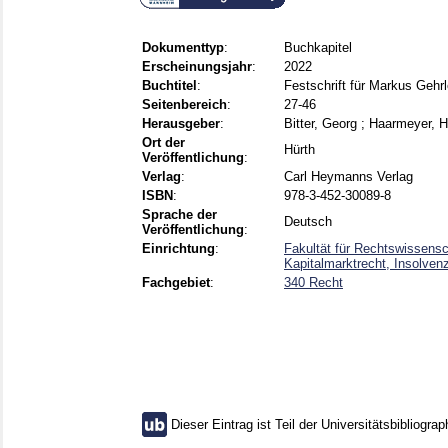
Dokumenttyp
:
Buchkapitel
Erscheinungsjahr
:
2022
Buchtitel
:
Festschrift für Markus Gehr
Seitenbereich
:
27-46
Herausgeber
:
Bitter, Georg
;
Haarmeyer, 
Ort der
Hürth
Veröffentlichung
:
Verlag
:
Carl Heymanns Verlag
ISBN
:
978-3-452-30089-8
Sprache der
Deutsch
Veröffentlichung
:
Einrichtung
:
Fakultät für Rechtswissensc
Kapitalmarktrecht, Insolvenz
Fachgebiet
:
340 Recht
Dieser Eintrag ist Teil der Universitätsbibliograp