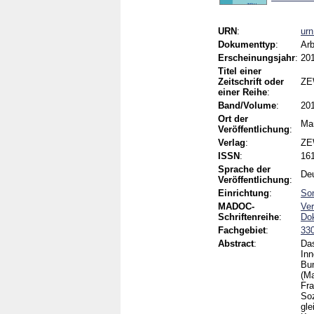
URN
:
ur
Dokumenttyp
:
Arb
Erscheinungsjahr
:
20
Titel einer
Zeitschrift oder
ZE
einer Reihe
:
Band/Volume
:
20
Ort der
Ma
Veröffentlichung
:
Verlag
:
Z
ISSN
:
16
Sprache der
De
Veröffentlichung
:
Einrichtung
:
Son
MADOC-
Ver
Schriftenreihe
:
Do
Fachgebiet
:
330
Abstract
:
Das
Inn
Bun
(Ma
Fra
Soz
gle