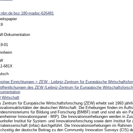
n:nbn:de:bsz:180-madoc-626481
eitspapier
19
W-Dokumentation
19-01
nnheim
EW
11-681X
utsch
stige Einrichtungen > ZEW - Leibniz-Zentrum für Europäische Wirtschaftsfo
öffentlichungen des ZEW (Leibniz-Zentrum für Europäische Wirtschaftsfors
kumentation
 Wirtschaft
 Zentrum für Europäische Wirtschaftsforschung (ZEW) erhebt seit 1993 jährli
ovationsaktivitäten der deutschen Wirtschaft. Die Erhebungen finden im Auft
desministeriums für Bildung und Forschung (BMBF) statt und sind als ein Pa
nnheimer Innovationspanel - MIP). Die Innovationserhebungen werden in Z
unhofer Institut für System- und Innovationsforschung sowie dem Institut fü
ialwissenschaft (infas) durchgeführt. Die Innovationserhebungen im Rahmen
ichzeitig der deutsche Beitrag zu den Community Innovation Surveys (CIS) d