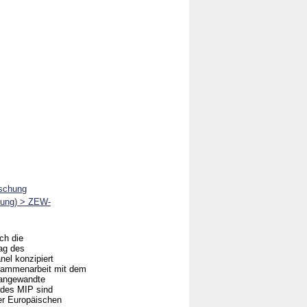
rschung
chung) > ZEW-
ch die
rag des
nel konzipiert
usammenarbeit mit dem
r angewandte
 des MIP sind
er Europäischen