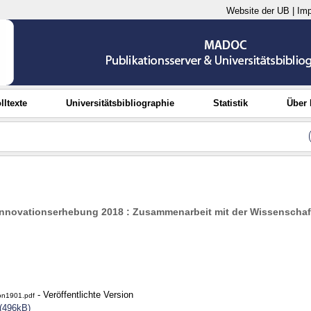
Website der UB
|
Im
lltexte
Universitätsbibliographie
Statistik
Über
Innovationserhebung 2018 : Zusammenarbeit mit der Wissenschaf
- Veröffentlichte Version
on1901.pdf
(496kB)