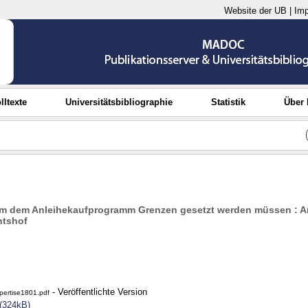
Website der UB
|
Im
lltexte
Universitätsbibliographie
Statistik
Über
m dem Anleihekaufprogramm Grenzen gesetzt werden müssen : A
htshof
- Veröffentlichte Version
ertise1801.pdf
(324kB)