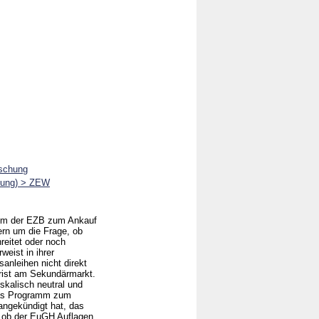
rschung
chung) > ZEW
amm der EZB zum Ankauf
rn um die Frage, ob
eitet oder noch
weist in ihrer
anleihen nicht direkt
frist am Sekundärmarkt.
skalisch neutral und
 das Programm zum
 angekündigt hat, das
, ob der EuGH Auflagen