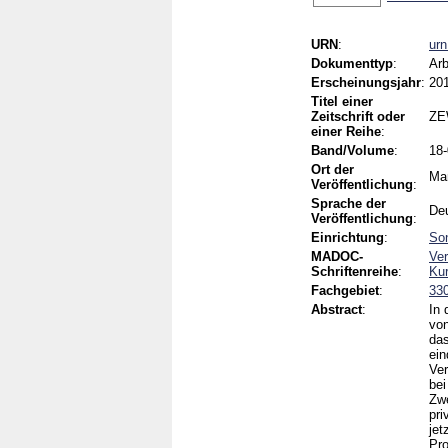
URN
:
ur
Dokumenttyp
:
Arb
Erscheinungsjahr
:
20
Titel einer
Zeitschrift oder
ZE
einer Reihe
:
Band/Volume
:
18
Ort der
Ma
Veröffentlichung
:
Sprache der
De
Veröffentlichung
:
Einrichtung
:
Son
MADOC-
Ver
Schriftenreihe
:
Kur
Fachgebiet
:
330
Abstract
:
In
von
das
ein
Ver
bei
Zwe
pri
jet
Pro