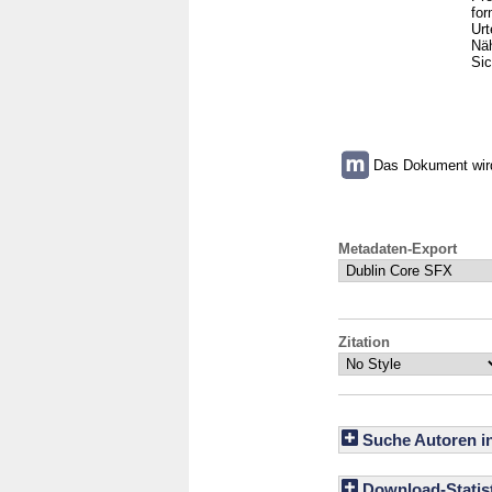
for
Urt
Näh
Si
Das Dokument wird 
Metadaten-Export
Zitation
Suche Autoren i
Download-Statist