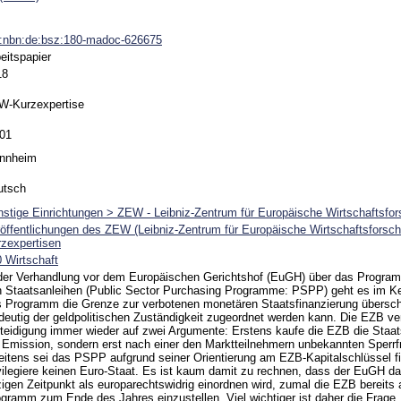
n:nbn:de:bsz:180-madoc-626675
eitspapier
18
W-Kurzexpertise
-01
nnheim
utsch
stige Einrichtungen > ZEW - Leibniz-Zentrum für Europäische Wirtschaftsfo
öffentlichungen des ZEW (Leibniz-Zentrum für Europäische Wirtschaftsfors
zexpertisen
 Wirtschaft
 der Verhandlung vor dem Europäischen Gerichtshof (EuGH) über das Progr
 Staatsanleihen (Public Sector Purchasing Programme: PSPP) geht es im Ke
 Programm die Grenze zur verbotenen monetären Staatsfinanzierung überschr
deutig der geldpolitischen Zuständigkeit zugeordnet werden kann. Die EZB ver
teidigung immer wieder auf zwei Argumente: Erstens kaufe die EZB die Staats
 Emission, sondern erst nach einer den Marktteilnehmern unbekannten Sperr
itens sei das PSPP aufgrund seiner Orientierung am EZB-Kapitalschlüssel fi
vilegiere keinen Euro-Staat. Es ist kaum damit zu rechnen, dass der EuGH
zigen Zeitpunkt als europarechtswidrig einordnen wird, zumal die EZB bereits
gramm zum Ende des Jahres einzustellen. Viel wichtiger ist daher die Frage