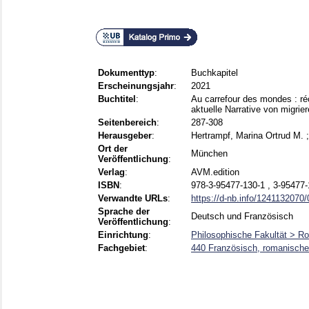
Dokumenttyp
:
Buchkapitel
Erscheinungsjahr
:
2021
Buchtitel
:
Au carrefour des mondes : ré
aktuelle Narrative von migri
Seitenbereich
:
287-308
Herausgeber
:
Hertrampf, Marina Ortrud M.
Ort der
München
Veröffentlichung
:
Verlag
:
AVM.edition
ISBN
:
978-3-95477-130-1 , 3-95477-
Verwandte URLs
:
https://d-nb.info/1241132070/
Sprache der
Deutsch und Französisch
Veröffentlichung
:
Einrichtung
:
Philosophische Fakultät > Ro
Fachgebiet
:
440 Französisch, romanische