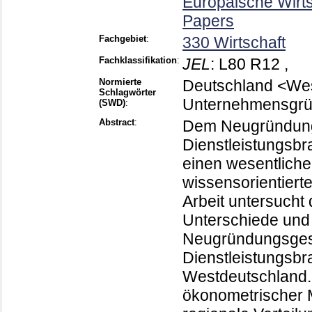
Europäische Wirt
Papers
Fachgebiet
:
330 Wirtschaft
Fachklassifikation
:
JEL
:
L80 R12 ,
Normierte
Deutschland <West
Schlagwörter
Unternehmensgrün
(SWD)
:
Abstract
:
Dem Neugründun
Dienstleistungsbr
einen wesentliche
wissensorientierte
Arbeit untersucht
Unterschiede und
Neugründungsgesc
Dienstleistungsb
Westdeutschland. 
ökonometrischer Mo