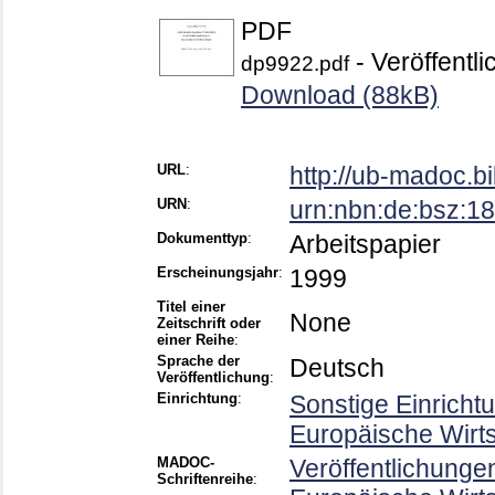
PDF
- Veröffentli
dp9922.pdf
Download (88kB)
URL
:
http://ub-madoc.
URN
:
urn:nbn:de:bsz:1
Dokumenttyp
:
Arbeitspapier
Erscheinungsjahr
:
1999
Titel einer
None
Zeitschrift oder
einer Reihe
:
Sprache der
Deutsch
Veröffentlichung
:
Einrichtung
:
Sonstige Einricht
Europäische Wirt
MADOC-
Veröffentlichunge
Schriftenreihe
: