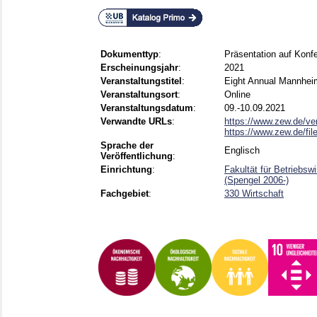
Dokumenttyp
:
Präsentation auf Konf
Erscheinungsjahr
:
2021
Veranstaltungstitel
:
Eight Annual Mannhei
Veranstaltungsort
:
Online
Veranstaltungsdatum
:
09.-10.09.2021
Verwandte URLs
:
https://www.zew.de/ver
https://www.zew.de/fil
Sprache der
Englisch
Veröffentlichung
:
Einrichtung
:
Fakultät für Betriebsw
(Spengel 2006-)
Fachgebiet
:
330 Wirtschaft