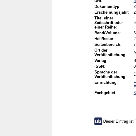
URL
:
h
Dokumenttyp
:
Z
Erscheinungsjahr
:
2
Titel einer
Zeitschrift oder
I
einer Reihe
:
Band/Volume
:
3
Heft/Issue
:
2
Seitenbereich
:
7
Ort der
M
Veröffentlichung
:
Verlag
:
B
ISSN
:
0
Sprache der
D
Veröffentlichung
:
Einrichtung
:
F
E
Fachgebiet
:
3
Dieser Eintrag ist 