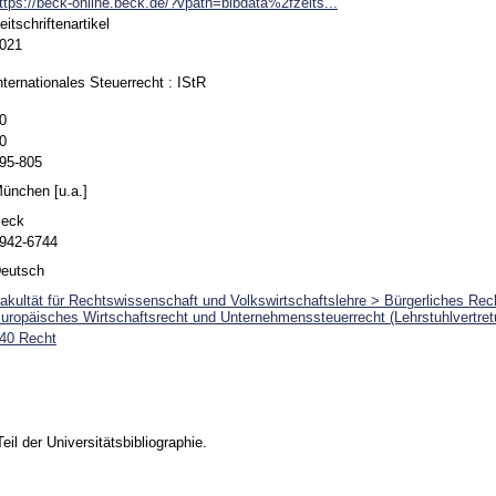
ttps://beck-online.beck.de/?vpath=bibdata%2fzeits...
eitschriftenartikel
021
nternationales Steuerrecht : IStR
0
0
95-805
ünchen [u.a.]
eck
942-6744
eutsch
akultät für Rechtswissenschaft und Volkswirtschaftslehre > Bürgerliches Re
uropäisches Wirtschaftsrecht und Unternehmenssteuerrecht (Lehrstuhlvertret
40 Recht
Teil der Universitätsbibliographie.