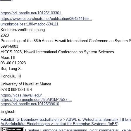
https://hdl.handle.net/10125/103361
https://www.researchgate.net/publication/364344165...
urn:nbn:de:bsz:180-madoc-634111
Konferenzveröffentlichung
2023
Proceedings of the 56th Annual Hawaii International Conference on System 
5994-6003
HICCS 2023, Hawaii International Conference on System Sciences
Maui, HI
03.-06.01.2023
Bui, Tung X.
Honolulu, HI
University of Hawaii at Manoa
978-0-9981331-6-4
https://hicss.hawaii.edu/
https://drive.google.com/file/d/1kPJbSz-...
https://hdl.handle.net/10125/39610
Englisch
Fakultät für Betriebswirtschaftslehre > ABWL u. Wirtschaftsinformatik I (Hein
Außerfakultäre Einrichtungen > Institut für Enterprise Systems (InES)
Creative Commons Namensnennung, nicht kommerziell, keine 