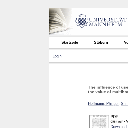
Startseite
Stöbern
Vo
Login
The influence of us
the value of multih
Hoffmann, Philipp
;
Shm
PDF
- V
0584.pdf
Download 