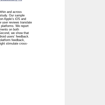
ithin and across
 study. Our sample
 on Apple’s iOS and
 user reviews translate
s platforms. We report
vements on both
 Second, we show that
droid users’ feedback.
-platform feedback,
ight stimulate cross-
.