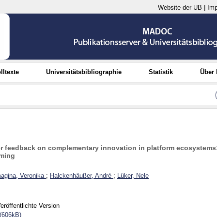
Website der UB
|
Im
lltexte
Universitätsbibliographie
Statistik
Über
er feedback on complementary innovation in platform ecosystems
oming
agina, Veronika
;
Halckenhäußer, André
;
Lüker, Nele
eröffentlichte Version
(606kB)