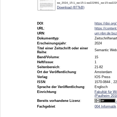
sw_2024_15-1_sw-15-1-sw222991_sw-15-sw222
Download (877kB)
DOI
:
https://doi.or
URL
:
https://conten
URN
:
urn:nbn:de:bs
Dokumenttyp
:
Zeitschriftenart
Erscheinungsjahr
:
2024
Titel einer Zeitschrift oder einer
Semantic Web
Reihe
:
Band/Volume
:
15
Heft/Issue
:
1
Seitenbereich
:
21-82
Ort der Veröffentlichung
:
Amsterdam
Verlag
:
IOS Press
ISSN
:
1570-0844 , 2
Sprache der Veröffentlichung
:
Englisch
Einrichtung
:
Fakultät für W
(Paulheim 2018
Bereits vorhandene Lizenz
:
Fachgebiet
:
004 Informatik