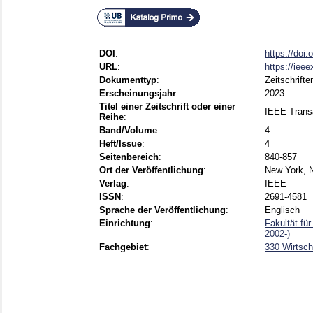
DOI
:
https://doi
URL
:
https://iee
Dokumenttyp
:
Zeitschrifte
Erscheinungsjahr
:
2023
Titel einer Zeitschrift oder einer
IEEE Transac
Reihe
:
Band/Volume
:
4
Heft/Issue
:
4
Seitenbereich
:
840-857
Ort der Veröffentlichung
:
New York, 
Verlag
:
IEEE
ISSN
:
2691-4581
Sprache der Veröffentlichung
:
Englisch
Einrichtung
:
Fakultät fü
2002-)
Fachgebiet
:
330 Wirtsch