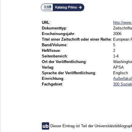
URL
:
http://www
Dokumenttyp
:
Zeitschrift
Erscheinungsjahr
:
2006
Titel einer Zeitschrift oder einer Reihe
:
European P
Band/Volume
:
5
Heft/Issue
:
2
Seitenbereich
:
1-4
Ort der Veröffentlichung
:
Washingto
Verlag
:
APSA
Sprache der Veröffentlichung
:
Englisch
Einrichtung
:
Außerfakul
Fachgebiet
:
300 Sozial
Dieser Eintrag ist Teil der Universitätsbibliograp