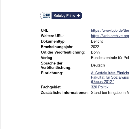
URL
:
https://www.bpb.de/the
Weitere URL
:
https://web.archive.or
Dokumenttyp
:
Bericht
Erscheinungsjahr
:
2022
Ort der Veröffentlichung
:
Bonn
Verlag
:
Bundeszentrale für Pol
Sprache der
Deutsch
Veröffentlichung
:
Einrichtung
:
Außerfakultäre Einric
Fakultät für Sozialwis
(Debus 2012-)
Fachgebiet
:
320 Politik
Zusätzliche Informationen
:
Stand bei Eingabe in