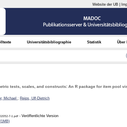
Website der UB
|
Im
lltexte
Universitätsbibliographie
Statistik
Über
etric tests, scales, and constructs: An R package for item pool vi
r, Michael
;
Reips, Ulf-Dietrich
- Veröffentlichte Version
02052-7-1.pdf
 (1MB)