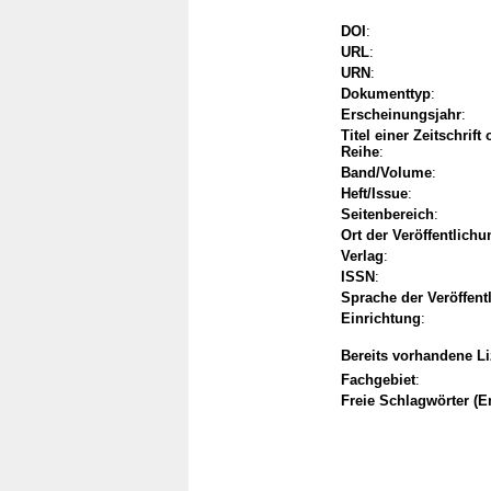
DOI
:
URL
:
URN
:
Dokumenttyp
:
Erscheinungsjahr
:
Titel einer Zeitschrift
Reihe
:
Band/Volume
:
Heft/Issue
:
Seitenbereich
:
Ort der Veröffentlichu
Verlag
:
ISSN
:
Sprache der Veröffent
Einrichtung
:
Bereits vorhandene L
Fachgebiet
:
Freie Schlagwörter (E