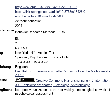
https://doi.org/10.3758/s13428-022-02052-7
https://link.springer.com/article/10.3758/s13428-0...
urn:nbn:de:bsz:180-madoc-639003
Zeitschriftenartikel
2024
 oder einer
Behavior Research Methods : BRM
56
2
639-650
ng
:
New York, NY ; Austin, Tex.
Springer ; Psychonomic Society Publ.
1554-351X , 1554-3528
lichung
:
Englisch
Fakultät für Sozialwissenschaften > Psychologische Methodenlehr
2009-)
izenz
:
Creative Commons Namensnennung 4.0 Internationa
300 Sozialwissenschaften, Soziologie, Anthropologie
nglisch)
:
item pool visualization , construct validity , nomological network , f
psychological assessment