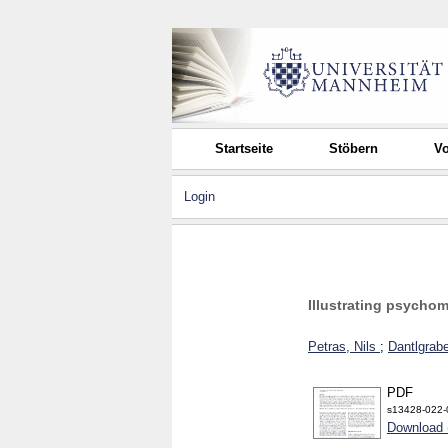
Startseite
Stöbern
Vo
Login
Illustrating psychom
Petras, Nils
;
Dantlgrabe
PDF
s13428-022-
Download