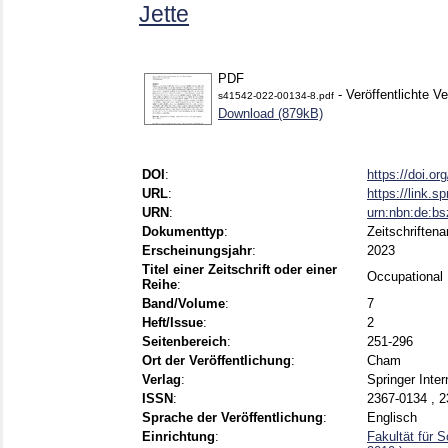
Jette
PDF
- Veröffentlichte Ve
s41542-022-00134-8.pdf
Download (879kB)
DOI
:
https://doi.o
URL
:
https://link.s
URN
:
urn:nbn:de:b
Dokumenttyp
:
Zeitschriftenar
Erscheinungsjahr
:
2023
Titel einer Zeitschrift oder einer
Occupational 
Reihe
:
Band/Volume
:
7
Heft/Issue
:
2
Seitenbereich
:
251-296
Ort der Veröffentlichung
:
Cham
Verlag
:
Springer Inter
ISSN
:
2367-0134 , 
Sprache der Veröffentlichung
:
Englisch
Einrichtung
:
Fakultät für 