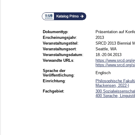
Dokumenttyp
:
Präsentation auf Konf
Erscheinungsjahr
:
2013
Veranstaltungstitel
:
SRCD 2013 Biennial M
Veranstaltungsort
:
Seattle, WA
Veranstaltungsdatum
:
18.-20.04.2013
Verwandte URLs
:
https://www.srcd.org/e
https://www.srcd.org/sit
Sprache der
Englisch
Veröffentlichung
:
Einrichtung
:
Philosophische Fakultät
Mackensen, 2022-)
Fachgebiet
:
300 Sozialwissenschaf
400 Sprache, Linguisti