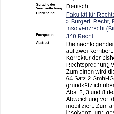
Sprache der
Deutsch
Veröffentlichung
:
Einrichtung
:
Fakultät für Rech
> Bürgerl. Recht, 
Insolvenzrecht (Bi
Fachgebiet
:
340 Recht
Abstract
:
Die nachfolgenden
auf zwei Kernberei
Korrektur der bis
Rechtsprechung ve
Zum einen wird di
64 Satz 2 GmbHG z
grundsätzlich üb
Abs. 2, 3 und 8 d
Abweichung von de
modifiziert. Zum 
insolvenz- und ge