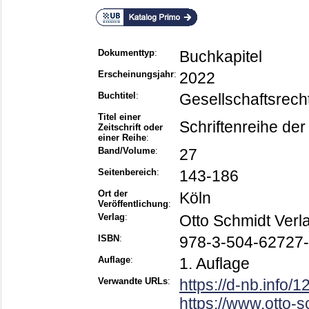
Dokumenttyp
:
Buchkapitel
Erscheinungsjahr
:
2022
Buchtitel
:
Gesellschafts­rech
Titel einer
Schriftenreihe der
Zeitschrift oder
einer Reihe
:
Band/Volume
:
27
Seitenbereich
:
143-186
Ort der
Köln
Veröffentlichung
:
Verlag
:
Otto Schmidt Verl
ISBN
:
978-3-504-62727
Auflage
:
1. Auflage
Verwandte URLs
:
https://d-nb.info
https://www.otto-s