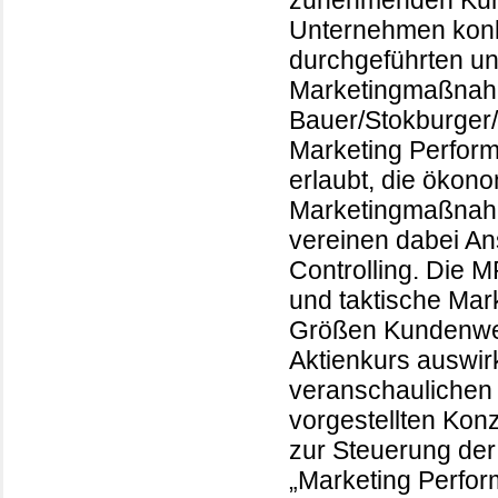
zunehmenden Kun
Unternehmen konkr
durchgeführten u
Marketingmaßna
Bauer/Stokburger
Marketing Perfor
erlaubt, die ökon
Marketingmaßnahm
vereinen dabei An
Controlling. Die M
und taktische Mark
Größen Kundenwer
Aktienkurs auswir
veranschaulichen
vorgestellten Kon
zur Steuerung der 
„Marketing Perfor