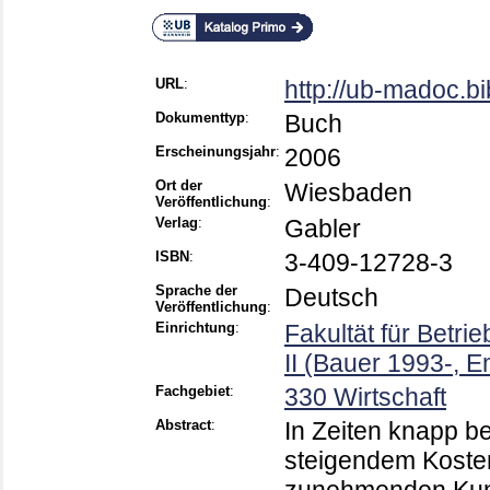
URL
:
http://ub-madoc.b
Dokumenttyp
:
Buch
Erscheinungsjahr
:
2006
Ort der
Wiesbaden
Veröffentlichung
:
Verlag
:
Gabler
ISBN
:
3-409-12728-3
Sprache der
Deutsch
Veröffentlichung
:
Einrichtung
:
Fakultät für Betri
II (Bauer 1993-, E
Fachgebiet
:
330 Wirtschaft
Abstract
:
In Zeiten knapp b
steigendem Koste