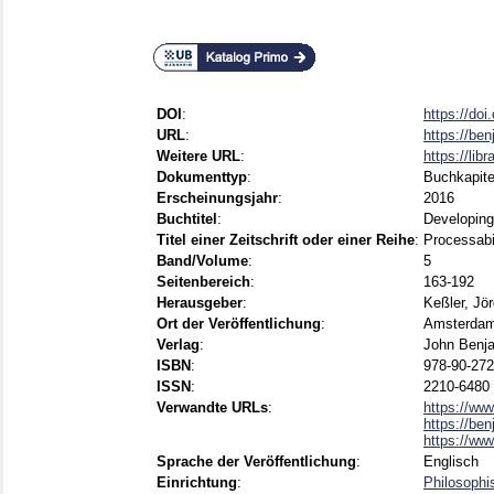
DOI
:
https://doi
URL
:
https://be
Weitere URL
:
https://lib
Dokumenttyp
:
Buchkapite
Erscheinungsjahr
:
2016
Buchtitel
:
Developing
Titel einer Zeitschrift oder einer Reihe
:
Processabi
Band/Volume
:
5
Seitenbereich
:
163-192
Herausgeber
:
Keßler, Jör
Ort der Veröffentlichung
:
Amsterdam 
Verlag
:
John Benj
ISBN
:
978-90-272
ISSN
:
2210-6480
Verwandte URLs
:
https://ww
https://be
https://ww
Sprache der Veröffentlichung
:
Englisch
Einrichtung
:
Philosophi