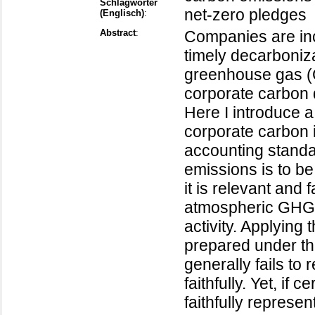
Schlagwörter
net-zero pledges
(Englisch)
:
Abstract
:
Companies are inc
timely decarboniza
greenhouse gas (
corporate carbon
Here I introduce a
corporate carbon i
accounting standa
emissions is to be
it is relevant and 
atmospheric GHG 
activity. Applying 
prepared under t
generally fails to
faithfully. Yet, if 
faithfully represe