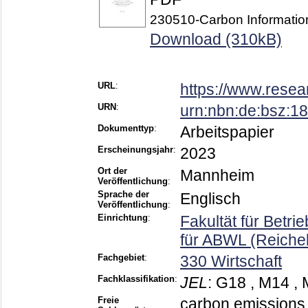
230510-Carbon Informatio
Download (310kB)
URL
:
https://www.resea
URN
:
urn:nbn:de:bsz:
Dokumenttyp
:
Arbeitspapier
Erscheinungsjahr
:
2023
Ort der
Mannheim
Veröffentlichung
:
Sprache der
Englisch
Veröffentlichung
:
Einrichtung
:
Fakultät für Betri
für ABWL (Reichel
Fachgebiet
:
330 Wirtschaft
Fachklassifikation
:
JEL
:
G18 , M14 , 
Freie
carbon emissions 