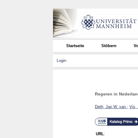
Startseite
Stöbern
Vo
Login
Regeren in Nederland
Deth, Jan W. van
;
Vis,
URL
: