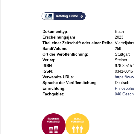
Dokumenttyp
:
Buch
Erscheinungsjahr
:
2023
Titel einer Zeitschrift oder einer Reihe
:
Vierteljahr
Band/Volume
:
259
Ort der Veröffentlichung
:
Stuttgart
Verlag
:
Steiner
ISBN
:
978-3-515-
ISSN
:
0341-0846 
Verwandte URLs
:
https://www
Sprache der Veröffentlichung
:
Deutsch
Einrichtung
:
Philosophi
Fachgebiet
:
940 Gesch