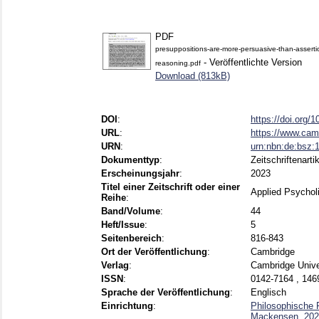
PDF
presuppositions-are-more-persuasive-than-assert
- Veröffentlichte Version
reasoning.pdf
Download (813kB)
DOI
:
https://doi.org
URL
:
https://www.camb
URN
:
urn:nbn:de:bsz
Dokumenttyp
:
Zeitschriftenarti
Erscheinungsjahr
:
2023
Titel einer Zeitschrift oder einer
Applied Psycholi
Reihe
:
Band/Volume
:
44
Heft/Issue
:
5
Seitenbereich
:
816-843
Ort der Veröffentlichung
:
Cambridge
Verlag
:
Cambridge Unive
ISSN
:
0142-7164 , 146
Sprache der Veröffentlichung
:
Englisch
Einrichtung
:
Philosophische Fa
Mackensen, 202