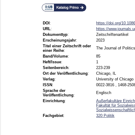
DOI
:
https://doi.org/10.10
URL
:
https://www.journals.
Dokumenttyp
:
Zeitschriftenartikel
Erscheinungsjahr
:
2023
Titel einer Zeitschrift oder
The Journal of Politic
einer Reihe
:
Band/Volume
:
85
Heft/Issue
:
1
Seitenbereich
:
223-239
Ort der Veröffentlichung
:
Chicago, IL
Verlag
:
University of Chicago
ISSN
:
0022-3816 , 1468-250
Sprache der
Englisch
Veröffentlichung
:
Einrichtung
:
Außerfakultäre Einric
Fakultät für Sozialwi
Sozialwissenschaftli
Fachgebiet
:
320 Politik