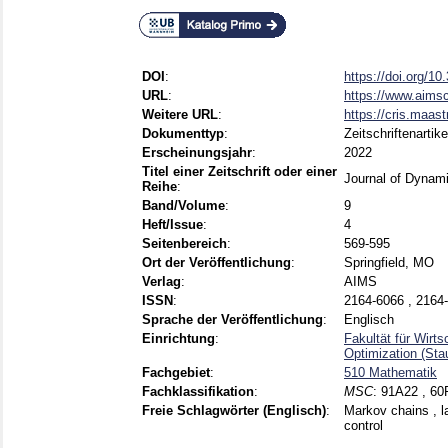
DOI
:
https://doi.org/1
URL
:
https://www.aimsci
Weitere URL
:
https://cris.maastr
Dokumenttyp
:
Zeitschriftenartike
Erscheinungsjahr
:
2022
Titel einer Zeitschrift oder einer
Journal of Dyna
Reihe
:
Band/Volume
:
9
Heft/Issue
:
4
Seitenbereich
:
569-595
Ort der Veröffentlichung
:
Springfield, MO
Verlag
:
AIMS
ISSN
:
2164-6066 , 2164
Sprache der Veröffentlichung
:
Englisch
Einrichtung
:
Fakultät für Wirt
Optimization (Sta
Fachgebiet
:
510 Mathematik
Fachklassifikation
:
MSC
:
91A22 , 60
Freie Schlagwörter (Englisch)
:
Markov chains , l
control