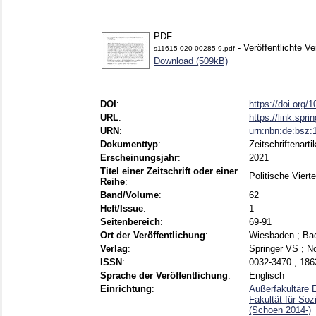
PDF
- Veröffentlichte Ve
s11615-020-00285-9.pdf
Download (509kB)
DOI
:
https://doi.org
URL
:
https://link.spri
URN
:
urn:nbn:de:bsz
Dokumenttyp
:
Zeitschriftenarti
Erscheinungsjahr
:
2021
Titel einer Zeitschrift oder einer
Politische Viert
Reihe
:
Band/Volume
:
62
Heft/Issue
:
1
Seitenbereich
:
69-91
Ort der Veröffentlichung
:
Wiesbaden ; Ba
Verlag
:
Springer VS ; 
ISSN
:
0032-3470 , 186
Sprache der Veröffentlichung
:
Englisch
Einrichtung
:
Außerfakultäre 
Fakultät für Soz
(Schoen 2014-)