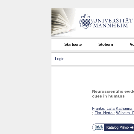
Startseite
Stöbern
Vo
Login
Neuroscientific evid
cues in humans
Franke, Laila Katharina
;
Flor, Herta
;
Wilhelm, 