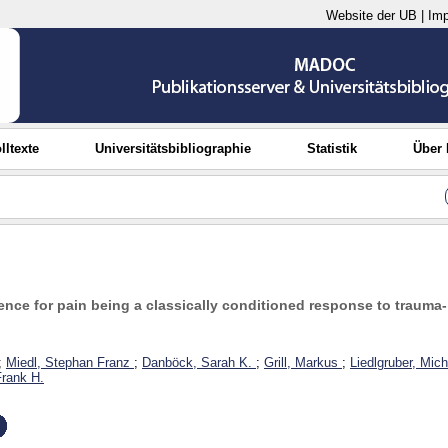
Website der UB
|
Im
lltexte
Universitätsbibliographie
Statistik
Über
ence for pain being a classically conditioned response to trauma-
;
Miedl, Stephan Franz
;
Danböck, Sarah K.
;
Grill, Markus
;
Liedlgruber, Mich
Frank H.