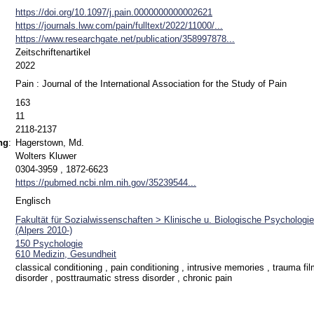
https://doi.org/10.1097/j.pain.0000000000002621
https://journals.lww.com/pain/fulltext/2022/11000/...
https://www.researchgate.net/publication/358997878...
Zeitschriftenartikel
2022
Pain : Journal of the International Association for the Study of Pain
163
11
2118-2137
ng
:
Hagerstown, Md.
Wolters Kluwer
0304-3959 , 1872-6623
https://pubmed.ncbi.nlm.nih.gov/35239544...
Englisch
Fakultät für Sozialwissenschaften > Klinische u. Biologische Psychologi
(Alpers 2010-)
150 Psychologie
610 Medizin, Gesundheit
classical conditioning , pain conditioning , intrusive memories , trauma 
disorder , posttraumatic stress disorder , chronic pain