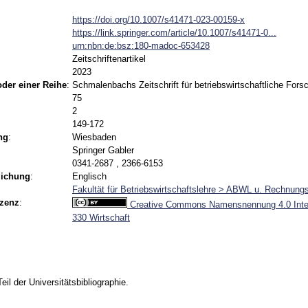
https://doi.org/10.1007/s41471-023-00159-x
https://link.springer.com/article/10.1007/s41471-0...
urn:nbn:de:bsz:180-madoc-653428
Zeitschriftenartikel
2023
 oder einer Reihe
:
Schmalenbachs Zeitschrift für betriebswirtschaftliche Fors
75
2
149-172
ng
:
Wiesbaden
Springer Gabler
0341-2687 , 2366-6153
lichung
:
Englisch
Fakultät für Betriebswirtschaftslehre > ABWL u. Rechnun
izenz
:
Creative Commons Namensnennung 4.0 Inter
330 Wirtschaft
Teil der Universitätsbibliographie.