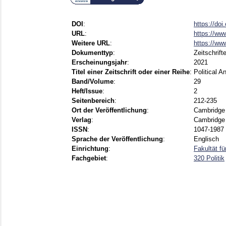
DOI
:
https://do
URL
:
https://www
Weitere URL
:
https://ww
Dokumenttyp
:
Zeitschrift
Erscheinungsjahr
:
2021
Titel einer Zeitschrift oder einer Reihe
:
Political A
Band/Volume
:
29
Heft/Issue
:
2
Seitenbereich
:
212-235
Ort der Veröffentlichung
:
Cambridge
Verlag
:
Cambridge 
ISSN
:
1047-1987 
Sprache der Veröffentlichung
:
Englisch
Einrichtung
:
Fakultät f
Fachgebiet
:
320 Politik