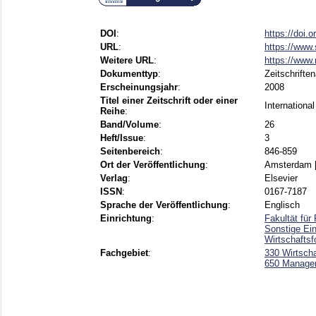
DOI
:
https://doi.o
URL
:
https://www.
Weitere URL
:
https://www.
Dokumenttyp
:
Zeitschriften
Erscheinungsjahr
:
2008
Titel einer Zeitschrift oder einer
International
Reihe
:
Band/Volume
:
26
Heft/Issue
:
3
Seitenbereich
:
846-859
Ort der Veröffentlichung
:
Amsterdam [
Verlag
:
Elsevier
ISSN
:
0167-7187
Sprache der Veröffentlichung
:
Englisch
Einrichtung
:
Fakultät fü
Sonstige Ei
Wirtschafts
Fachgebiet
:
330 Wirtscha
650 Manage